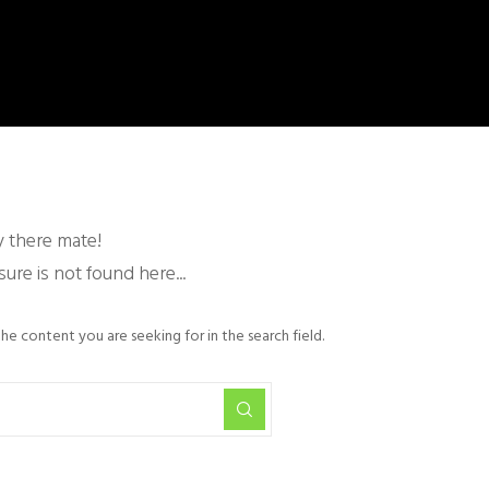
 there mate!
sure is not found here...
he content you are seeking for in the search field.