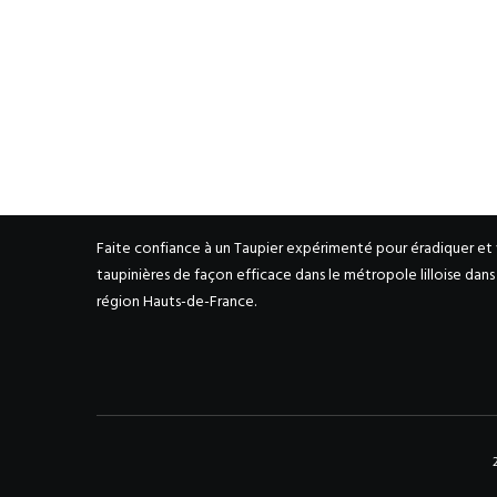
FAITES APPEL A UN TAUPIER PRO
Faite confiance à un Taupier expérimenté pour éradiquer et
taupinières de façon efficace dans le métropole lilloise dan
région Hauts-de-France.