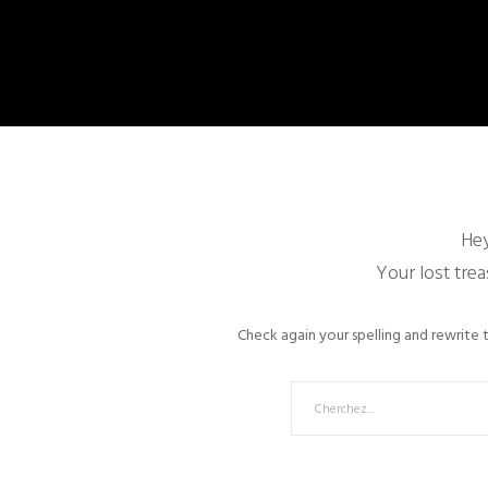
Hey
Your lost trea
Check again your spelling and rewrite t