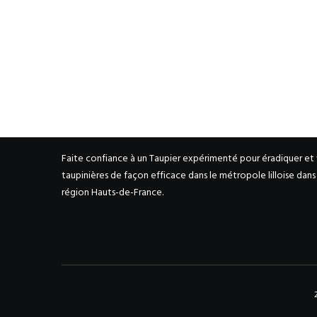
FAITES APPEL A UN TAUPIER PRO
Faite confiance à un Taupier expérimenté pour éradiquer et
taupinières de façon efficace dans le métropole lilloise dan
région Hauts-de-France.