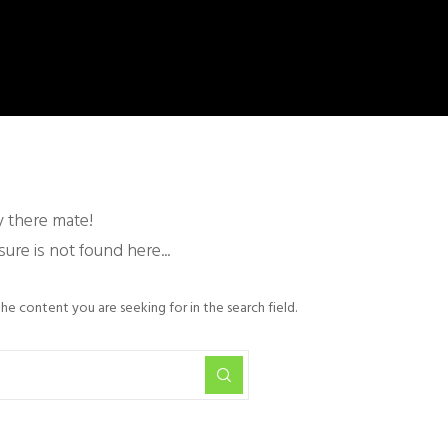
 there mate!
sure is not found here...
he content you are seeking for in the search field.