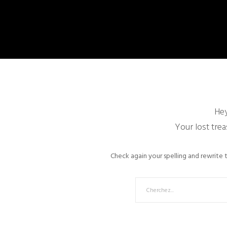
Hey
Your lost trea
Check again your spelling and rewrite t